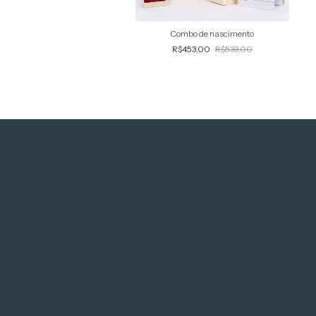
Combo de nascimento
R$453,00
R$533,00