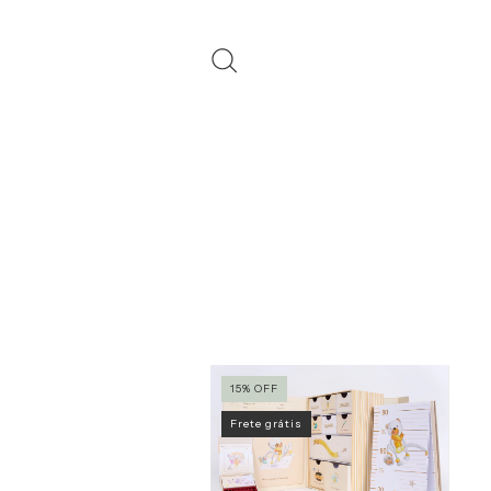
15
%
OFF
Frete grátis