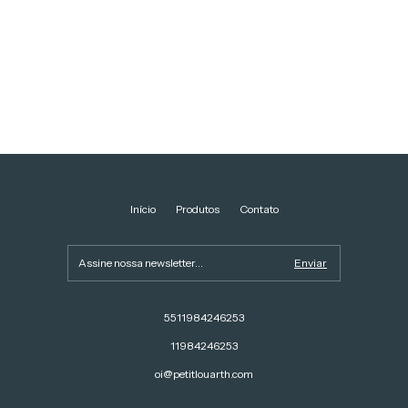
Início
Produtos
Contato
5511984246253
11984246253
oi@petitlouarth.com